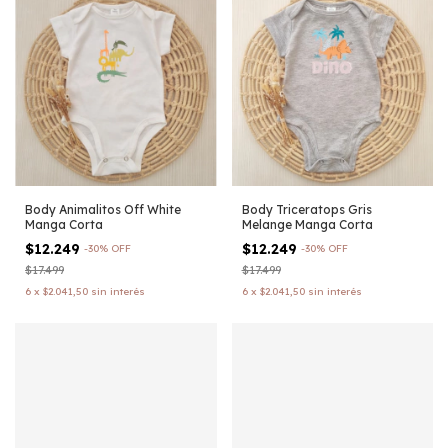
Body Animalitos Off White
Body Triceratops Gris
Manga Corta
Melange Manga Corta
$12.249
$12.249
-
30
%
OFF
-
30
%
OFF
$17.499
$17.499
6
x
$2.041,50
sin interés
6
x
$2.041,50
sin interés