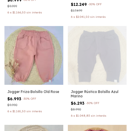
$12.249
-
30
%
OFF
$9.999
$17.499
6
x
$1.166,50
sin interés
6
x
$2.041,50
sin interés
Jogger Friza Bolsillo Old Rose
Jogger Rústico Bolsillo Azul
Marino
$6.993
-
30
%
OFF
$6.293
-
30
%
OFF
$9.990
$8.990
6
x
$1.165,50
sin interés
6
x
$1.048,83
sin interés