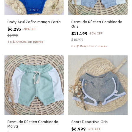
Body Azul Zafiro manga Corta
Bermuda Rústica Combinada
Gris
$6.293
-
30
%
OFF
$11.199
-
30
%
OFF
$8.990
$15.999
6
x
$1.048,83
sin interés
6
x
$1.866,50
sin interés
Bermuda Rústica Combinada
Short Deportivo Gris
Malva
$6.999
-
30
%
OFF