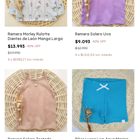
Remera Morley Rulotte
Remera Solero Uva
Dientes de León Manga Larga
$9.093
-
30
%
OFF
$13.993
-
30
%
OFF
$12.990
$19.990
6
x
$1.515,50
sin interés
6
x
$2.332,17
sin interés