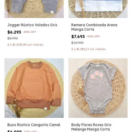
Jogger Rústico Volados Gris
Remera Combinada Arena
Manga Corta
$6.293
-
30
%
OFF
$7.693
-
30
%
OFF
$8.990
$10.990
6
x
$1.048,83
sin interés
6
x
$1.282,17
sin interés
Buzo Rústico Cangurito Camel
Body Flores Rosas Gris
Melange Manga Corta
$6.999
-
30
%
OFF