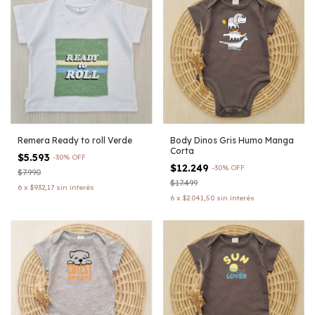
Remera Ready to roll Verde
Body Dinos Gris Humo Manga
Corta
$5.593
-
30
%
OFF
$12.249
-
30
%
OFF
$7.990
$17.499
6
x
$932,17
sin interés
6
x
$2.041,50
sin interés