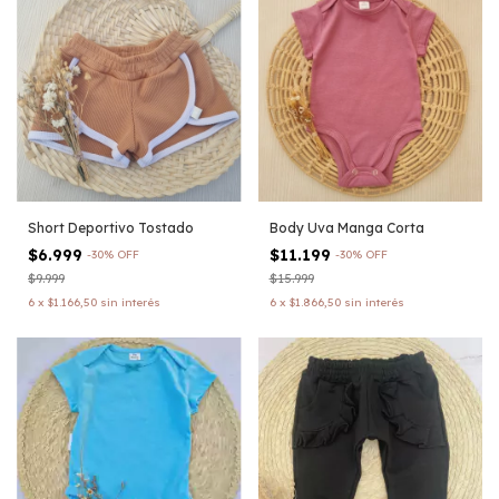
Short Deportivo Tostado
Body Uva Manga Corta
$6.999
$11.199
-
30
%
OFF
-
30
%
OFF
$9.999
$15.999
6
x
$1.166,50
sin interés
6
x
$1.866,50
sin interés