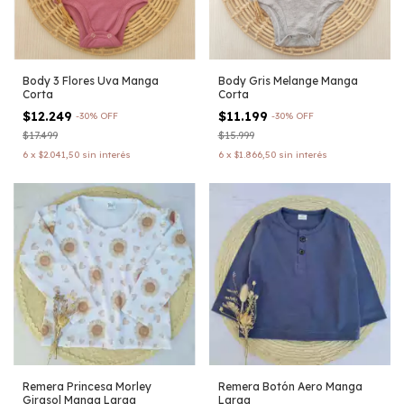
Body 3 Flores Uva Manga
Body Gris Melange Manga
Corta
Corta
$12.249
$11.199
-
30
%
OFF
-
30
%
OFF
$17.499
$15.999
6
x
$2.041,50
sin interés
6
x
$1.866,50
sin interés
Remera Princesa Morley
Remera Botón Aero Manga
Girasol Manga Larga
Larga