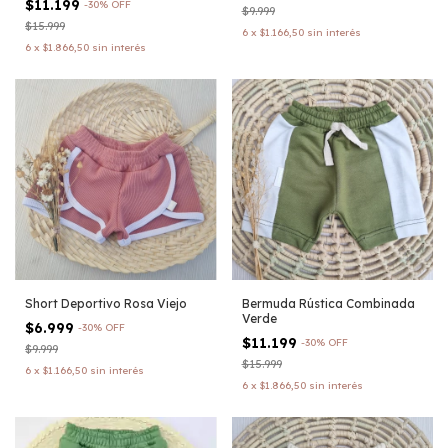
$11.199
-
30
%
OFF
$9.999
$15.999
6
x
$1.166,50
sin interés
6
x
$1.866,50
sin interés
Short Deportivo Rosa Viejo
Bermuda Rústica Combinada
Verde
$6.999
-
30
%
OFF
$11.199
-
30
%
OFF
$9.999
$15.999
6
x
$1.166,50
sin interés
6
x
$1.866,50
sin interés