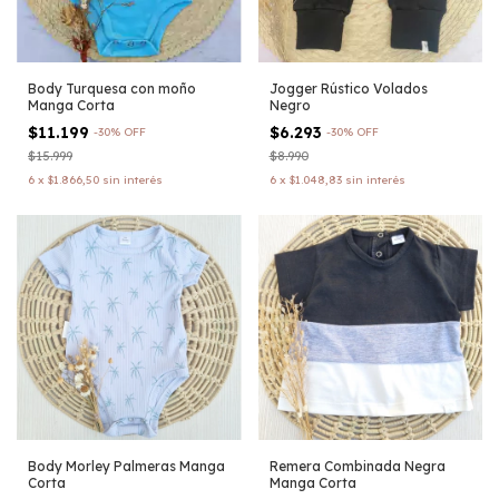
Body Turquesa con moño
Jogger Rústico Volados
Manga Corta
Negro
$11.199
$6.293
-
30
%
OFF
-
30
%
OFF
$15.999
$8.990
6
x
$1.866,50
sin interés
6
x
$1.048,83
sin interés
Body Morley Palmeras Manga
Remera Combinada Negra
Corta
Manga Corta