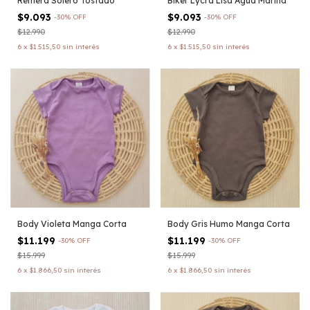
Remera Solero Tostado
Biker Lycra Lisa Agua Marina
$9.093
$9.093
-
30
%
OFF
-
30
%
OFF
$12.990
$12.990
6
x
$1.515,50
sin interés
6
x
$1.515,50
sin interés
Body Violeta Manga Corta
Body Gris Humo Manga Corta
$11.199
$11.199
-
30
%
OFF
-
30
%
OFF
$15.999
$15.999
6
x
$1.866,50
sin interés
6
x
$1.866,50
sin interés