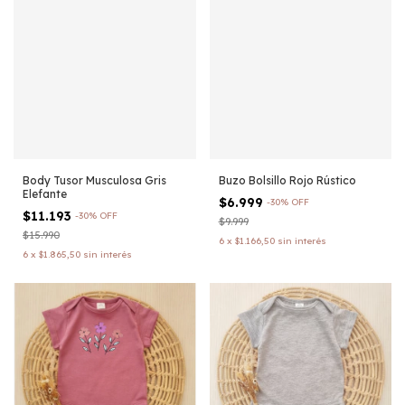
Body Tusor Musculosa Gris
Buzo Bolsillo Rojo Rústico
Elefante
$6.999
-
30
%
OFF
$11.193
-
30
%
OFF
$9.999
$15.990
6
x
$1.166,50
sin interés
6
x
$1.865,50
sin interés