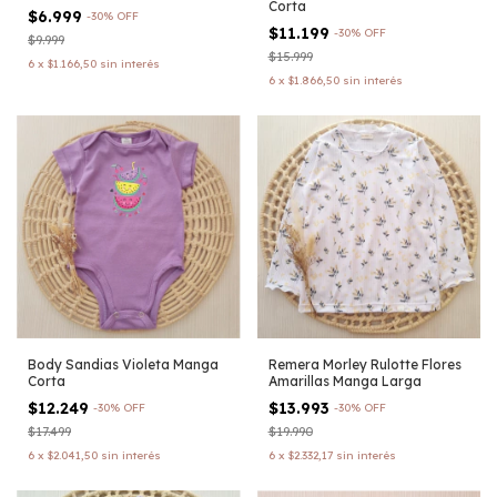
Corta
$6.999
-
30
%
OFF
$11.199
-
30
%
OFF
$9.999
$15.999
6
x
$1.166,50
sin interés
6
x
$1.866,50
sin interés
Body Sandias Violeta Manga
Remera Morley Rulotte Flores
Corta
Amarillas Manga Larga
$12.249
$13.993
-
30
%
OFF
-
30
%
OFF
$17.499
$19.990
6
x
$2.041,50
sin interés
6
x
$2.332,17
sin interés