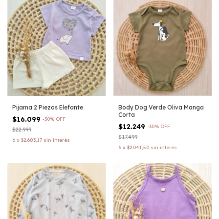
Pijama 2 Piezas Elefante
Body Dog Verde Oliva Manga
Corta
$16.099
-
30
%
OFF
$12.249
-
30
%
OFF
$22.999
$17.499
6
x
$2.683,17
sin interés
6
x
$2.041,50
sin interés