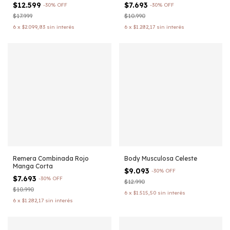
$12.599
$7.693
-
30
%
OFF
-
30
%
OFF
$17.999
$10.990
6
x
$2.099,83
sin interés
6
x
$1.282,17
sin interés
Remera Combinada Rojo
Body Musculosa Celeste
Manga Corta
$9.093
-
30
%
OFF
$7.693
-
30
%
OFF
$12.990
$10.990
6
x
$1.515,50
sin interés
6
x
$1.282,17
sin interés