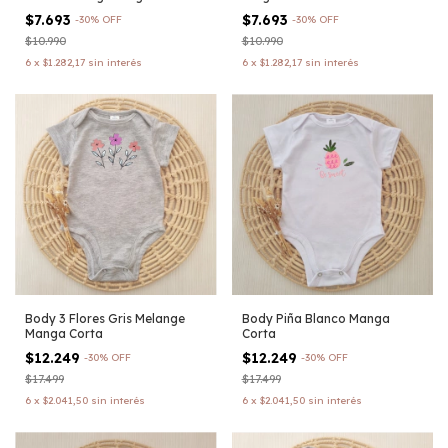
$7.693
$7.693
-
30
%
OFF
-
30
%
OFF
$10.990
$10.990
6
x
$1.282,17
sin interés
6
x
$1.282,17
sin interés
Body 3 Flores Gris Melange
Body Piña Blanco Manga
Manga Corta
Corta
$12.249
$12.249
-
30
%
OFF
-
30
%
OFF
$17.499
$17.499
6
x
$2.041,50
sin interés
6
x
$2.041,50
sin interés