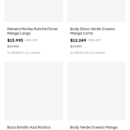
Remera Morley Rulotte Flores
Body Dinos Verde Oceano
Manga Larga
Manga Corta
$13.993
$12.249
-
30
%
OFF
-
30
%
OFF
$19.990
$17.499
6
x
$2.332,17
sin interés
6
x
$2.041,50
sin interés
Buzo Bolsillo Azul Rústico
Body Verde Oceano Manga