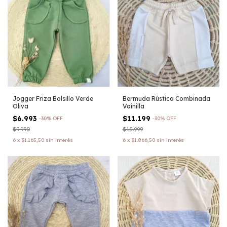
Jogger Friza Bolsillo Verde
Bermuda Rústica Combinada
Oliva
Vainilla
$6.993
$11.199
-
30
%
OFF
-
30
%
OFF
$9.990
$15.999
6
x
$1.165,50
sin interés
6
x
$1.866,50
sin interés