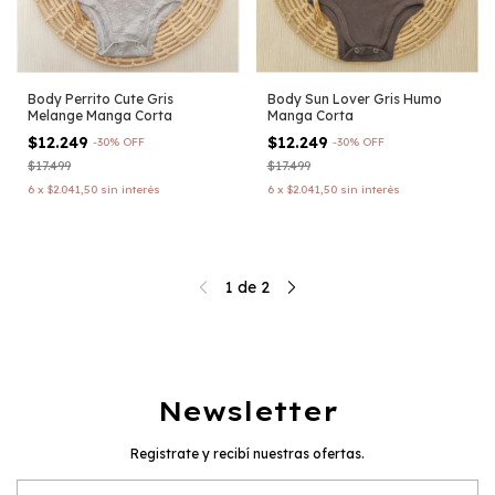
Body Perrito Cute Gris
Body Sun Lover Gris Humo
Melange Manga Corta
Manga Corta
$12.249
$12.249
-
30
%
OFF
-
30
%
OFF
$17.499
$17.499
6
x
$2.041,50
sin interés
6
x
$2.041,50
sin interés
1
de
2
Newsletter
Registrate y recibí nuestras ofertas.