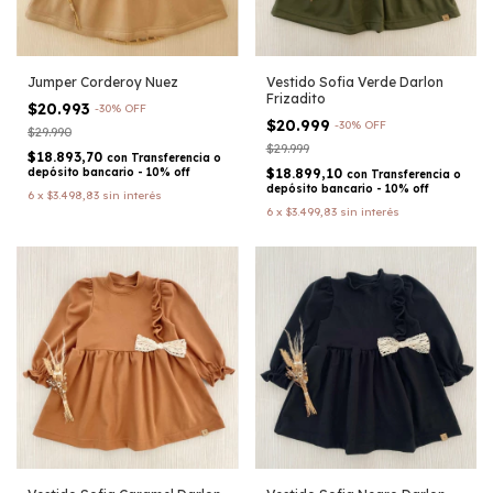
Jumper Corderoy Nuez
Vestido Sofia Verde Darlon
Frizadito
$20.993
-
30
%
OFF
$20.999
-
30
%
OFF
$29.990
$29.999
$18.893,70
con
Transferencia o
depósito bancario - 10% off
$18.899,10
con
Transferencia o
depósito bancario - 10% off
6
x
$3.498,83
sin interés
6
x
$3.499,83
sin interés