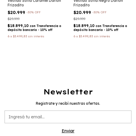
Vestido Sofia Caramel Darlon
Vestido Sofia Negro Darlon
Frizadito
Frizadito
$20.999
$20.999
-
30
%
OFF
-
30
%
OFF
$29.999
$29.999
$18.899,10
$18.899,10
con
Transferencia o
con
Transferencia o
depósito bancario - 10% off
depósito bancario - 10% off
6
x
$3.499,83
sin interés
6
x
$3.499,83
sin interés
Newsletter
Registrate y recibí nuestras ofertas.