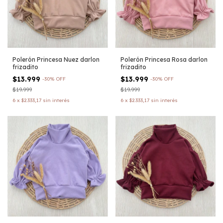
Polerón Princesa Nuez darlon
Polerón Princesa Rosa darlon
frizadito
frizadito
$13.999
$13.999
-
30
%
OFF
-
30
%
OFF
$19.999
$19.999
6
x
$2.333,17
sin interés
6
x
$2.333,17
sin interés