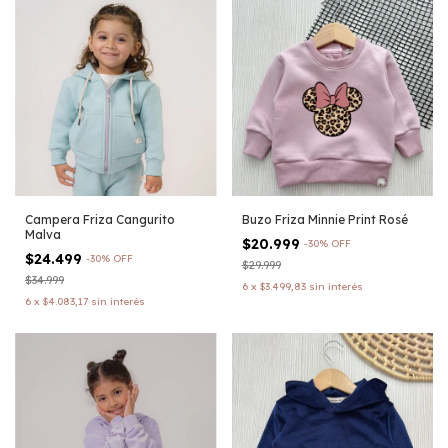
Campera Friza Cangurito
Buzo Friza Minnie Print Rosé
Malva
$20.999
-
30
%
OFF
$24.499
-
30
%
OFF
$29.999
$34.999
6
x
$3.499,83
sin interés
6
x
$4.083,17
sin interés