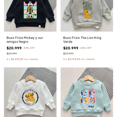
Buzo Friza Mickey y sus
Buzo Friza The Lion King
amigos Negro
Verde
$20.999
$20.999
-
30
%
OFF
-
30
%
OFF
$29.999
$29.999
6
x
$3.499,83
sin interés
6
x
$3.499,83
sin interés