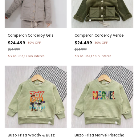
Camperon Corderoy Gris
Camperon Corderoy Verde
$24.499
$24.499
-
30
%
OFF
-
30
%
OFF
$34.999
$34.999
6
x
$4.083,17
sin interés
6
x
$4.083,17
sin interés
Buzo Friza Woddy & Buzz
Buzo Friza Marvel Pistacho