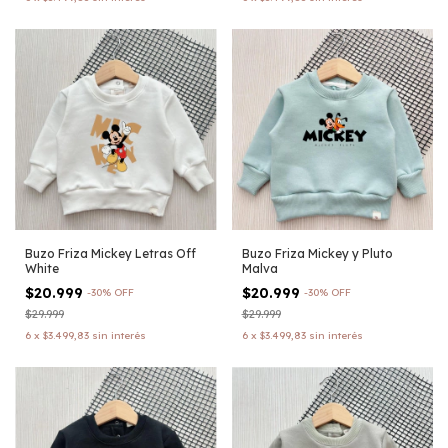
Buzo Friza Mickey Letras Off
Buzo Friza Mickey y Pluto
White
Malva
$20.999
$20.999
-
30
%
OFF
-
30
%
OFF
$29.999
$29.999
6
x
$3.499,83
sin interés
6
x
$3.499,83
sin interés