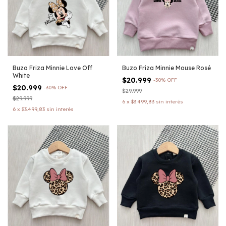
Buzo Friza Minnie Love Off
Buzo Friza Minnie Mouse Rosé
White
$20.999
-
30
%
OFF
$20.999
-
30
%
OFF
$29.999
$29.999
6
x
$3.499,83
sin interés
6
x
$3.499,83
sin interés