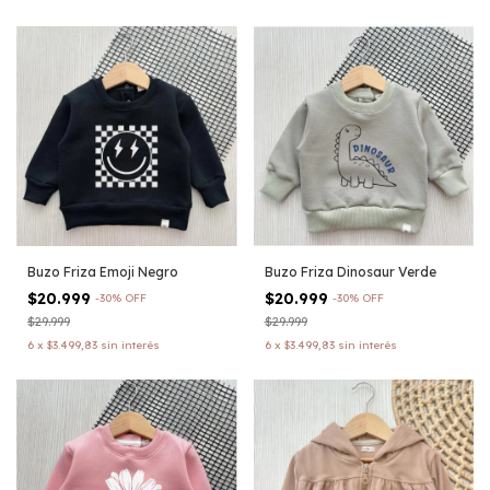
Buzo Friza Emoji Negro
Buzo Friza Dinosaur Verde
$20.999
$20.999
-
30
%
OFF
-
30
%
OFF
$29.999
$29.999
6
x
$3.499,83
sin interés
6
x
$3.499,83
sin interés