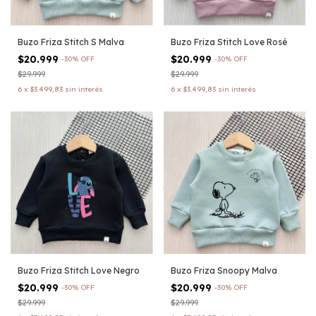
Buzo Friza Stitch S Malva
Buzo Friza Stitch Love Rosé
$20.999
$20.999
-
30
%
OFF
-
30
%
OFF
$29.999
$29.999
6
x
$3.499,83
sin interés
6
x
$3.499,83
sin interés
Buzo Friza Stitch Love Negro
Buzo Friza Snoopy Malva
$20.999
$20.999
-
30
%
OFF
-
30
%
OFF
$29.999
$29.999