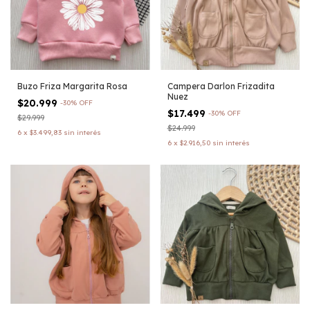
Buzo Friza Margarita Rosa
Campera Darlon Frizadita
Nuez
$20.999
-
30
%
OFF
$17.499
-
30
%
OFF
$29.999
$24.999
6
x
$3.499,83
sin interés
6
x
$2.916,50
sin interés