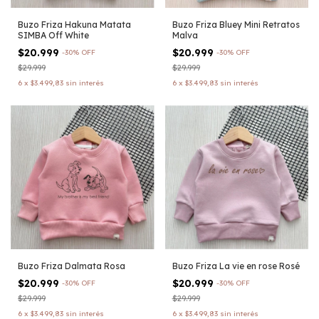
Buzo Friza Hakuna Matata
Buzo Friza Bluey Mini Retratos
SIMBA Off White
Malva
$20.999
$20.999
-
30
%
OFF
-
30
%
OFF
$29.999
$29.999
6
x
$3.499,83
sin interés
6
x
$3.499,83
sin interés
Buzo Friza Dalmata Rosa
Buzo Friza La vie en rose Rosé
$20.999
$20.999
-
30
%
OFF
-
30
%
OFF
$29.999
$29.999
6
x
$3.499,83
sin interés
6
x
$3.499,83
sin interés