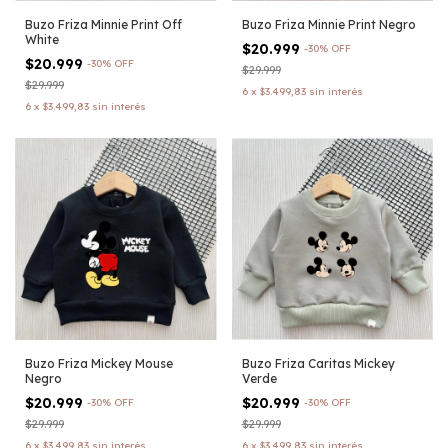
Buzo Friza Minnie Print Off
Buzo Friza Minnie Print Negro
White
$20.999
-
30
%
OFF
$20.999
-
30
%
OFF
$29.999
$29.999
6
x
$3.499,83
sin interés
6
x
$3.499,83
sin interés
Buzo Friza Mickey Mouse
Buzo Friza Caritas Mickey
Negro
Verde
$20.999
$20.999
-
30
%
OFF
-
30
%
OFF
$29.999
$29.999
6
x
$3.499,83
sin interés
6
x
$3.499,83
sin interés