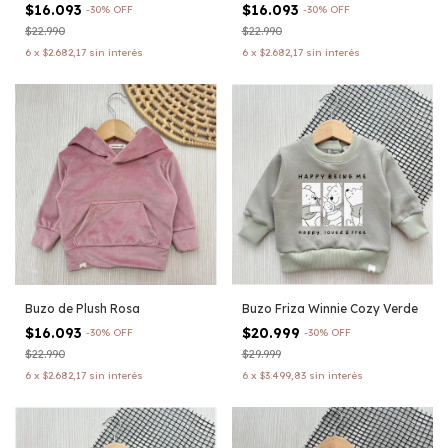
$16.093
$16.093
-
30
%
OFF
-
30
%
OFF
$22.990
$22.990
6
x
$2.682,17
sin interés
6
x
$2.682,17
sin interés
Buzo de Plush Rosa
Buzo Friza Winnie Cozy Verde
$16.093
$20.999
-
30
%
OFF
-
30
%
OFF
$22.990
$29.999
6
x
$2.682,17
sin interés
6
x
$3.499,83
sin interés