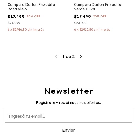
Campera Darlon Frizadita
Campera Darlon Frizadita
Rosa Viejo
Verde Oliva
$17.499
$17.499
-
30
%
OFF
-
30
%
OFF
$24.999
$24.999
6
x
$2.916,50
sin interés
6
x
$2.916,50
sin interés
1
de
2
Newsletter
Registrate y recibí nuestras ofertas.