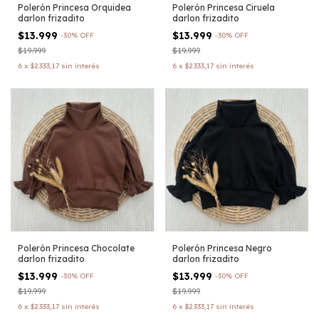
Polerón Princesa Orquidea
Polerón Princesa Ciruela
darlon frizadito
darlon frizadito
$13.999
$13.999
-
30
%
OFF
-
30
%
OFF
$19.999
$19.999
6
x
$2.333,17
sin interés
6
x
$2.333,17
sin interés
Polerón Princesa Chocolate
Polerón Princesa Negro
darlon frizadito
darlon frizadito
$13.999
$13.999
-
30
%
OFF
-
30
%
OFF
$19.999
$19.999
6
x
$2.333,17
sin interés
6
x
$2.333,17
sin interés