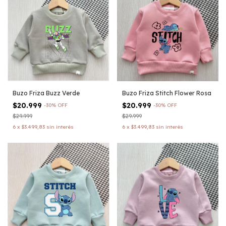
Buzo Friza Buzz Verde
Buzo Friza Stitch Flower Rosa
$20.999
$20.999
-
30
%
OFF
-
30
%
OFF
$29.999
$29.999
6
x
$3.499,83
sin interés
6
x
$3.499,83
sin interés