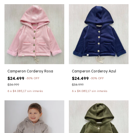
Camperon Corderoy Rosa
Camperon Corderoy Azul
$24.499
$24.499
-
30
%
OFF
-
30
%
OFF
$34.999
$34.999
6
x
$4.083,17
sin interés
6
x
$4.083,17
sin interés