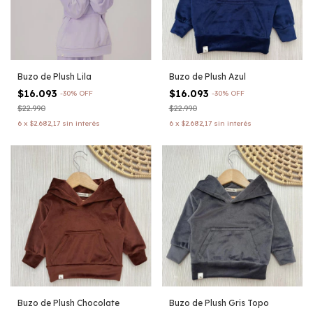
Buzo de Plush Lila
Buzo de Plush Azul
$16.093
$16.093
-
30
%
OFF
-
30
%
OFF
$22.990
$22.990
6
x
$2.682,17
sin interés
6
x
$2.682,17
sin interés
Buzo de Plush Chocolate
Buzo de Plush Gris Topo