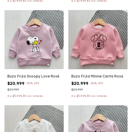
6
x
$3.499,83
sin interés
6
x
$3.499,83
sin interés
Buzo Friza Snoopy Love Rosé
Buzo Friza Minnie Carita Rosa
$20.999
$20.999
-
30
%
OFF
-
30
%
OFF
$29.999
$29.999
6
x
$3.499,83
sin interés
6
x
$3.499,83
sin interés