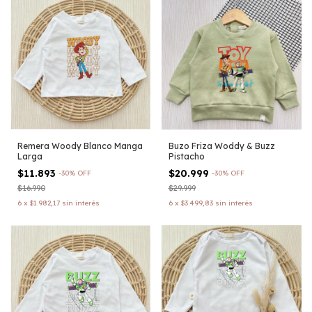
Remera Woody Blanco Manga
Buzo Friza Woddy & Buzz
Larga
Pistacho
$11.893
$20.999
-
30
%
OFF
-
30
%
OFF
$16.990
$29.999
6
x
$1.982,17
sin interés
6
x
$3.499,83
sin interés