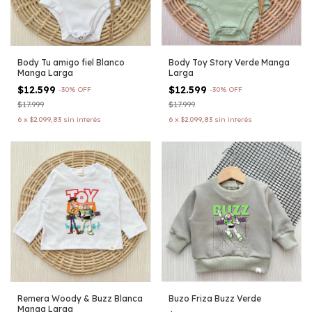
Body Tu amigo fiel Blanco
Body Toy Story Verde Manga
Manga Larga
Larga
$12.599
$12.599
-
30
%
OFF
-
30
%
OFF
$17.999
$17.999
6
x
$2.099,83
sin interés
6
x
$2.099,83
sin interés
Remera Woody & Buzz Blanca
Buzo Friza Buzz Verde
Manga Larga