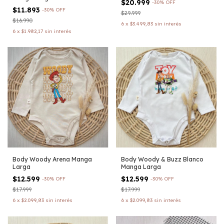
$20.999
-
30
%
OFF
$11.893
-
30
%
OFF
$29.999
$16.990
6
x
$3.499,83
sin interés
6
x
$1.982,17
sin interés
Body Woody Arena Manga
Body Woody & Buzz Blanco
Larga
Manga Larga
$12.599
$12.599
-
30
%
OFF
-
30
%
OFF
$17.999
$17.999
6
x
$2.099,83
sin interés
6
x
$2.099,83
sin interés