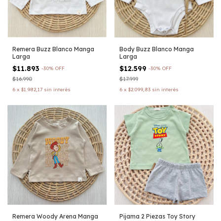
Remera Buzz Blanco Manga
Body Buzz Blanco Manga
Larga
Larga
$11.893
$12.599
-
30
%
OFF
-
30
%
OFF
$16.990
$17.999
6
x
$1.982,17
sin interés
6
x
$2.099,83
sin interés
Remera Woody Arena Manga
Pijama 2 Piezas Toy Story