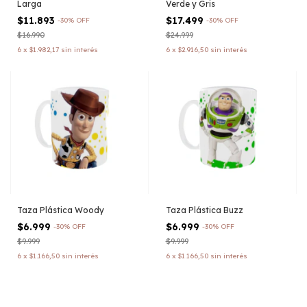
Larga
Verde y Gris
$11.893
$17.499
-
30
%
OFF
-
30
%
OFF
$16.990
$24.999
6
x
$1.982,17
sin interés
6
x
$2.916,50
sin interés
Taza Plástica Woody
Taza Plástica Buzz
$6.999
$6.999
-
30
%
OFF
-
30
%
OFF
$9.999
$9.999
6
x
$1.166,50
sin interés
6
x
$1.166,50
sin interés